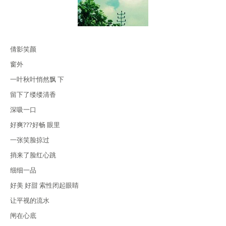
倩影笑颜
窗外
一叶秋叶悄然飘 下
留下了缕缕清香
深吸一口
好爽???好畅 眼里
一张笑脸掠过
捎来了脸红心跳
细细一品
好美 好甜 索性闭起眼睛
让平视的流水
闸在心底