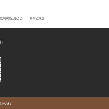
刘涛崩溃大哭，这一句话，戳破了多少婚姻的真相
崇左建筑业联合会
南宁如意坊
们
|
短信通道大全
制,代维护