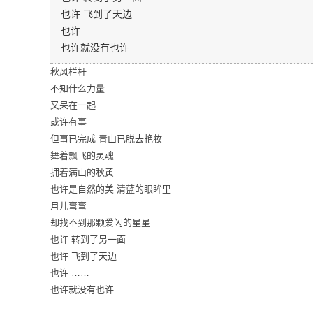
也许 飞到了天边
也许 ……
也许就没有也许
秋风栏杆
不知什么力量
又呆在一起
或许有事
但事已完成 青山已脱去艳妆
舞着飘飞的灵魂
拥着满山的秋黄
也许是自然的美 清蓝的眼眸里
月儿弯弯
却找不到那颗爱闪的星星
也许 转到了另一面
也许 飞到了天边
也许 ……
也许就没有也许