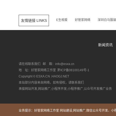
E生相爱
好管家网络
深圳白马服
友情链接 LINKS
新闻资讯
请在线联系我们 邮 箱：info@esxa.cn
地 址：好管家网络工作室
黔ICP备08100149号-1
Copyright © ESXA.CN .HAOGJ.NET
本站部分内容来自网络，如有侵权，请联系我们
承接网站开发,网站推广,小程序开发,小程序推广,公众号开发推广业务
业务提示：好管家网络工作室 网站建设,网站推广,微信公众号开发、小程