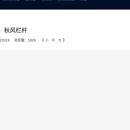
秋风栏杆
/3/19
浏览量：1826
【
小
中
大
】