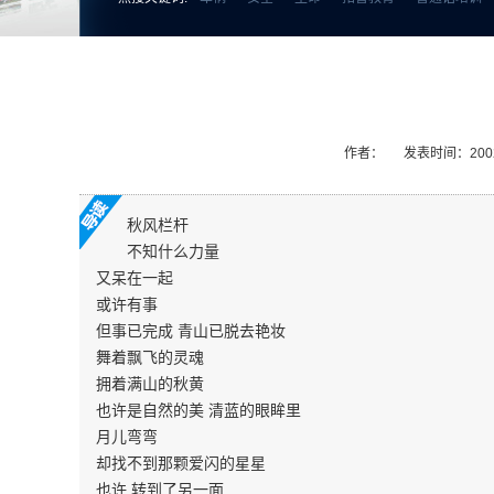
作者：
发表时间：2002
秋风栏杆
不知什么力量
又呆在一起
或许有事
但事已完成 青山已脱去艳妆
舞着飘飞的灵魂
拥着满山的秋黄
也许是自然的美 清蓝的眼眸里
月儿弯弯
却找不到那颗爱闪的星星
也许 转到了另一面