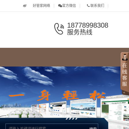
好管家网络
官方微信
联系我们
18778998308
服务热线
南宁如意坊-邕州阁-八角楼
于小菓中国点心模具艺术展在金汇如意坊隆重开幕