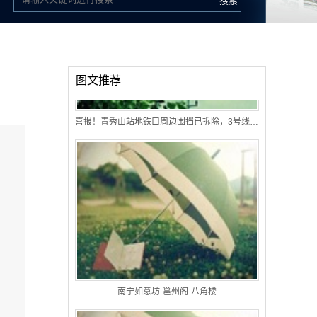
图文推荐
喜报！青秀山站地铁口周边围挡已拆除，3号线提前通车在望
南宁如意坊-邕州阁-八角楼