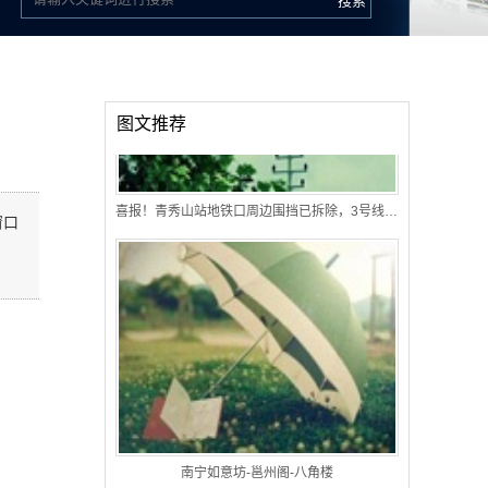
图文推荐
喜报！青秀山站地铁口周边围挡已拆除，3号线提前通车在望
窗口
南宁如意坊-邕州阁-八角楼