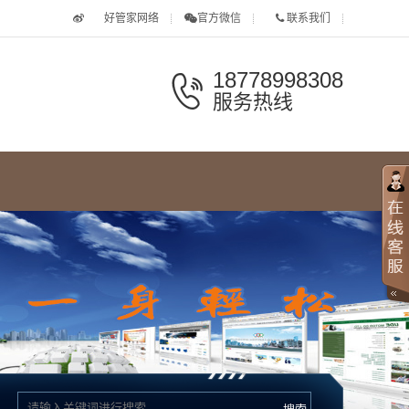
好管家网络
官方微信
联系我们
18778998308
服务热线
南宁如意坊-邕州阁-八角楼
于小菓中国点心模具艺术展在金汇如意坊隆重开幕